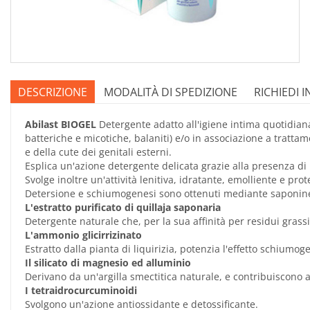
DESCRIZIONE
MODALITÀ DI SPEDIZIONE
RICHIEDI 
Abilast BIOGEL
Detergente adatto all'igiene intima quotidiana
batteriche e micotiche, balaniti) e/o in associazione a trattamen
e della cute dei genitali esterni.
Esplica un'azione detergente delicata grazie alla presenza di
Svolge inoltre un'attività lenitiva, idratante, emolliente e prot
Detersione e schiumogenesi sono ottenuti mediante saponine ve
L'estratto purificato di quillaja saponaria
Detergente naturale che, per la sua affinità per residui grassi 
L'ammonio glicirrizinato
Estratto dalla pianta di liquirizia, potenzia l'effetto schiumog
Il silicato di magnesio ed alluminio
Derivano da un'argilla smectitica naturale, e contribuiscono
I tetraidrocurcuminoidi
Svolgono un'azione antiossidante e detossificante.