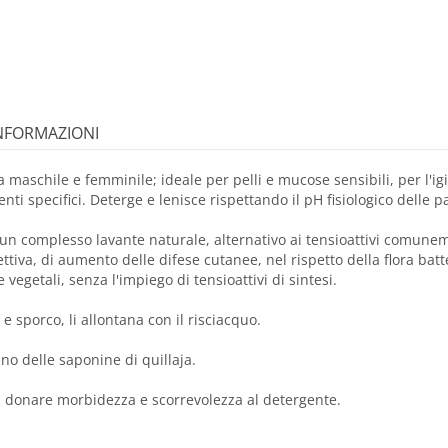
INFORMAZIONI
 maschile e femminile; ideale per pelli e mucose sensibili, per l'ig
ti specifici. Deterge e lenisce rispettando il pH fisiologico delle par
 un complesso lavante naturale, alternativo ai tensioattivi comune
ettiva, di aumento delle difese cutanee, nel rispetto della flora batte
getali, senza l'impiego di tensioattivi di sintesi.
e sporco, li allontana con il risciacquo.
eno delle saponine di quillaja.
 a donare morbidezza e scorrevolezza al detergente.