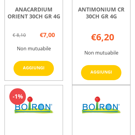
ANACARDIUM
ANTIMONIUM CR
ORIENT 30CH GR 4G
30CH GR 4G
€7,00
€6,20
€ 8,10
Non mutuabile
Non mutuabile
Aggiungi ANACARDIUM
AGGIUNGI
Aggiungi
AGGIUNGI
ORIENT
CR
30CH
Informazioni
30CH
GR
Informazioni
su ANACARDIUM
GR
4G al
su ANTIMON
1%
ORIENT
4G al
carrello
CR
30CH
carrello
30CH
GR
GR
4G
4G