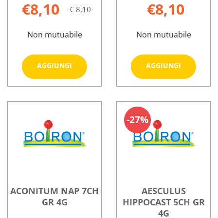
€8,10
€8,10
€ 8,10
Non mutuabile
Non mutuabile
Aggiungi ACONITUM
Aggiungi
AGGIUNGI
AGGIUNGI
NAP
NAP
30CH
5CH
Informazioni
Informazioni
GR
GR
su ACONITUM
su ACONITU
4G al
4G al
NAP
NAP
carrello
carrello
27%
30CH
5CH
GR
GR
4G
4G
ACONITUM NAP 7CH
AESCULUS
GR 4G
HIPPOCAST 5CH GR
4G