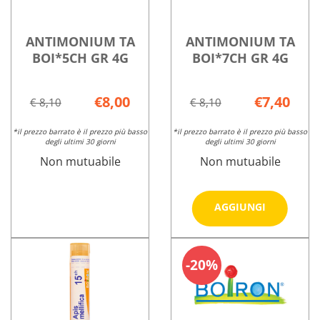
ANTIMONIUM TA
ANTIMONIUM TA
BOI*5CH GR 4G
BOI*7CH GR 4G
€8,00
€7,40
€ 8,10
€ 8,10
*il prezzo barrato è il prezzo più basso
*il prezzo barrato è il prezzo più basso
degli ultimi 30 giorni
degli ultimi 30 giorni
Non mutuabile
Non mutuabile
Aggiungi
AGGIUNGI
TA
BOI*7CH
ANTIMONIUM
Informazioni
Informazioni
GR
TA
su ANTIMONIUM
su ANTIMON
20%
4G al
BOI*5CH
TA
TA
carrello
GR
BOI*5CH
BOI*7CH
4G non
GR
GR