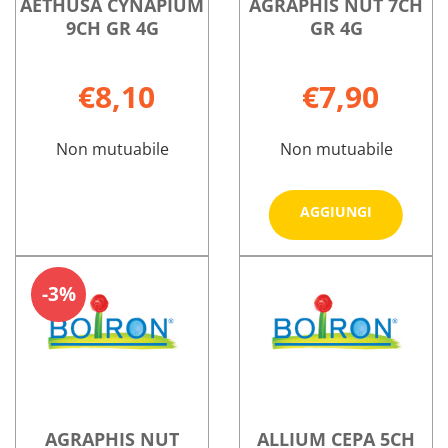
AETHUSA CYNAPIUM
AGRAPHIS NUT 7CH
9CH GR 4G
GR 4G
€8,10
€7,90
Non mutuabile
Non mutuabile
Aggiungi
AGGIUNGI
NUT
7CH
AETHUSA
Informazioni
Informazioni
GR
CYNAPIUM
su AETHUSA
su AGRAPHIS
3%
4G al
9CH
CYNAPIUM
NUT
carrello
GR
9CH
7CH
4G non
GR
GR
è
4G
4G
disponibile
AGRAPHIS NUT
ALLIUM CEPA 5CH