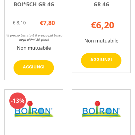
BOI*5CH GR 4G
GR 4G
€7,80
€6,20
€ 8,10
*il prezzo barrato è il prezzo più basso
degli ultimi 30 giorni
Non mutuabile
Non mutuabile
Aggiungi 
AGGIUNGI
CEPA
Aggiungi AGRAPHIS
AGGIUNGI
5CH
NUT
Informazioni
GR
BOI*5CH
su ALLIUM
Informazioni
4G al
GR
CEPA
su AGRAPHIS
carrello
4G al
5CH
NUT
carrello
13%
GR
BOI*5CH
4G
GR
4G