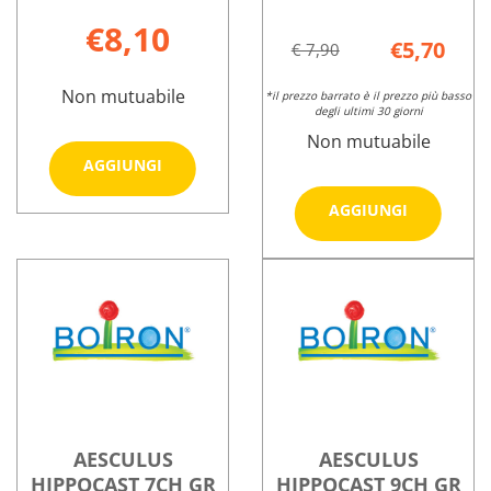
€8,10
€5,70
€ 7,90
Non mutuabile
*il prezzo barrato è il prezzo più basso
degli ultimi 30 giorni
Non mutuabile
Aggiungi ACONITUM
AGGIUNGI
NAP
Aggiungi
7CH
AGGIUNGI
Informazioni
HIPPOCA
GR
su ACONITUM
5CH
4G al
Informazioni
NAP
GR
carrello
su AESCULUS
7CH
4G al
HIPPOCAST
GR
carrello
5CH
4G
GR
4G
AESCULUS
AESCULUS
HIPPOCAST 7CH GR
HIPPOCAST 9CH GR