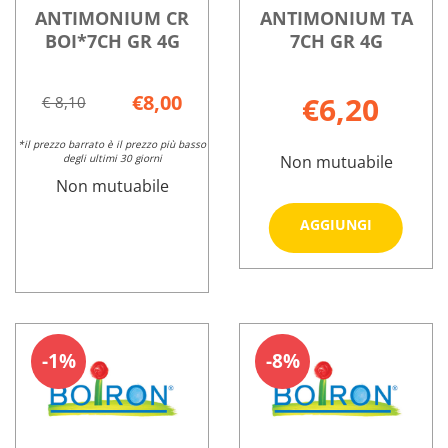
ANTIMONIUM CR
ANTIMONIUM TA
BOI*7CH GR 4G
7CH GR 4G
€8,00
€6,20
€ 8,10
*il prezzo barrato è il prezzo più basso
degli ultimi 30 giorni
Non mutuabile
Non mutuabile
Aggiungi
AGGIUNGI
TA
7CH
Informazioni
GR
su ANTIMON
ANTIMONIUM
Informazioni
4G al
TA
CR
su ANTIMONIUM
carrello
7CH
BOI*7CH
CR
1%
8%
GR
GR
BOI*7CH
4G
4G non
GR
è
4G
disponibile