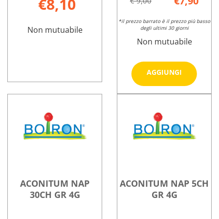
€8,10
€7,90
€ 9,00
*il prezzo barrato è il prezzo più basso
Non mutuabile
degli ultimi 30 giorni
Non mutuabile
Aggiungi
AGGIUNGI
NAP
ACHILLEA
Informazioni
200CH
MILLEF
su ACHILLEA
Informazioni
GL
5CH
MILLEF
su ACONITU
1G al
GR
5CH
NAP
carrello
4G non
GR
200CH
è
4G
GL
disponibile
1G
ACONITUM NAP
ACONITUM NAP 5CH
30CH GR 4G
GR 4G