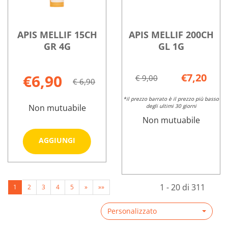
è
4G
4G
disponibile
APIS MELLIF 15CH
APIS MELLIF 200CH
GR 4G
GL 1G
€6,90
€7,20
€ 9,00
€ 6,90
*il prezzo barrato è il prezzo più basso
Non mutuabile
degli ultimi 30 giorni
Non mutuabile
Aggiungi APIS
AGGIUNGI
MELLIF
15CH
Informazioni
GR
su APIS
APIS
Informazioni
4G al
1 - 20 di 311
1
2
3
4
5
»
»»
MELLIF
MELLIF
su APIS
carrello
15CH
200CH
MELLIF
GR
Personalizzato
GL
200CH
4G
1G non
GL