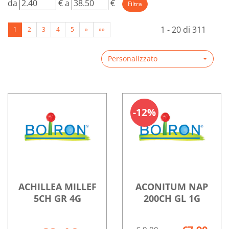
filtra
filtra
da
€
a
€
da
a
1 - 20 di 311
1
2
3
4
5
»
»»
Personalizzato
12%
ACHILLEA MILLEF
ACONITUM NAP
5CH GR 4G
200CH GL 1G