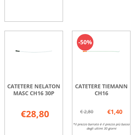
CATETERE
Informazioni
NELATON
su CATETERE
MASC
NELATON
50%
CH14
MASC
30P non
CH14
è
30P
disponibile
CATETERE NELATON
CATETERE TIEMANN
MASC CH16 30P
CH16
€28,80
€1,40
€ 2,80
*il prezzo barrato è il prezzo più basso
degli ultimi 30 giorni