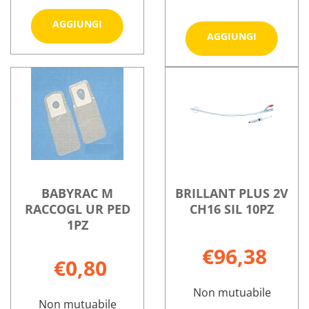
Aggiungi ACTREEN
AGGIUNGI
Aggiungi
AGGIUNGI
LITE
F
CAT
Informazioni
RACCOGL
NEL
Informazioni
su ACTREEN
UR
CH16
su BABYRAC
LITE
PED
45CM al
F
CAT
1PZ al
carrello
RACCOGL
NEL
carrello
UR
CH16
PED
45CM
1PZ
BABYRAC M
BRILLANT PLUS 2V
RACCOGL UR PED
CH16 SIL 10PZ
1PZ
€96,38
€0,80
Non mutuabile
Non mutuabile