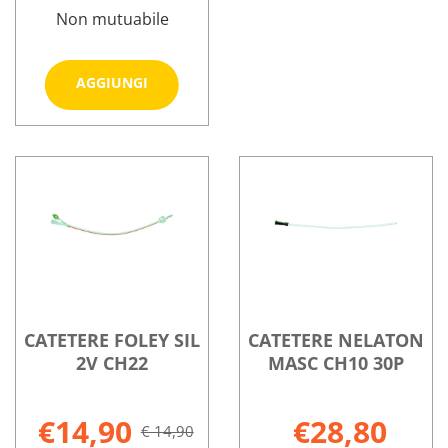
Non mutuabile
Aggiungi CATETERE
AGGIUNGI
FOLEY
SIL
Informazioni
2V
su CATETERE
CH20 al
FOLEY
carrello
SIL
2V
CH20
CATETERE FOLEY SIL
CATETERE NELATON
2V CH22
MASC CH10 30P
€14,90
€28,80
€ 14,90