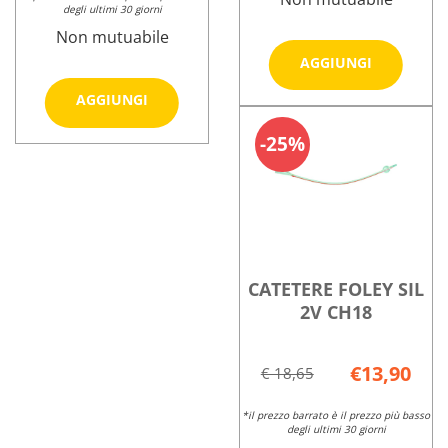
degli ultimi 30 giorni
Non mutuabile
Aggiungi
AGGIUNGI
FOLEY
Aggiungi CATETERE
AGGIUNGI
SIL
Informazioni
FOLEY
2V
su CATETERE
SIL
25%
CH16 al
Informazioni
FOLEY
2V
carrello
su CATETERE
SIL
CH14 al
FOLEY
2V
carrello
SIL
CH16
2V
CH14
CATETERE FOLEY SIL
2V CH18
€13,90
€ 18,65
*il prezzo barrato è il prezzo più basso
degli ultimi 30 giorni