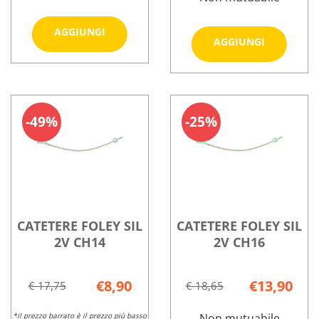
Aggiungi CATETERE
AGGIUNGI
Aggiungi
AGGIUNGI
ESTERNO
FOLEY
25MM
Informazioni
SIL
30PZ al
su CATETERE
Informazioni
2V
carrello
ESTERNO
su CATETERE
CH12 al
25MM
FOLEY
carrello
49%
25%
30PZ
SIL
2V
CH12
CATETERE FOLEY SIL
CATETERE FOLEY SIL
2V CH14
2V CH16
€8,90
€13,90
€ 17,75
€ 18,65
*il prezzo barrato è il prezzo più basso
Non mutuabile