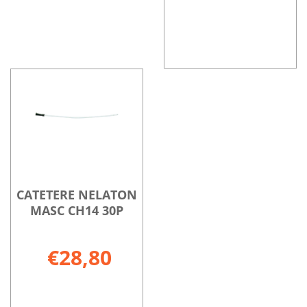
CATETERE
Informazioni
NELATON
su CATETERE
MASC
NELATON
CH12
MASC
30P non
CH12
è
30P
disponibile
CATETERE NELATON
MASC CH14 30P
€28,80