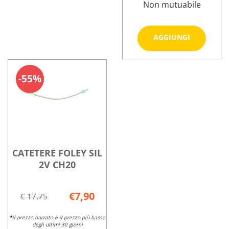
Non mutuabile
Aggiungi
AGGIUNGI
FOLEY
SIL
Informazioni
2V
su CATETERE
55%
CH18 al
FOLEY
carrello
SIL
2V
CH18
CATETERE FOLEY SIL
2V CH20
€7,90
€ 17,75
*il prezzo barrato è il prezzo più basso
degli ultimi 30 giorni