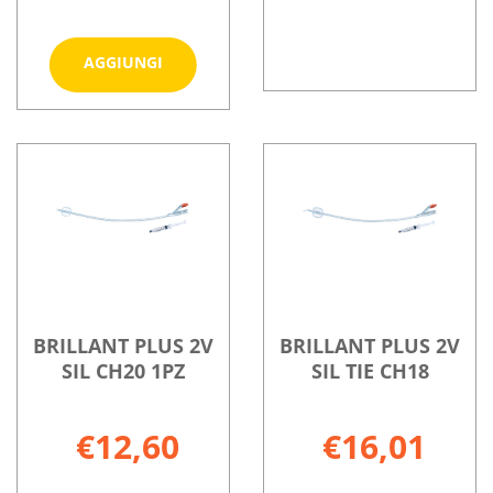
Aggiungi BABYRAC
AGGIUNGI
M
BRILLANT
Informazioni
RACCOGL
Informazioni
PLUS
su BRILLANT
UR
su BABYRAC
2V
PLUS
PED
M
CH16
2V
1PZ al
RACCOGL
SIL
CH16
carrello
UR
10PZ non
SIL
PED
è
10PZ
1PZ
disponibile
BRILLANT PLUS 2V
BRILLANT PLUS 2V
SIL CH20 1PZ
SIL TIE CH18
€12,60
€16,01