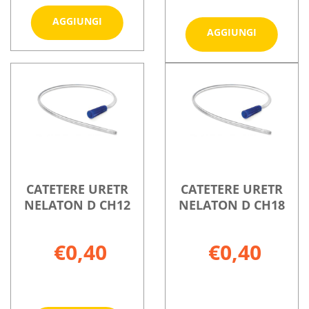
Aggiungi CATETERE
AGGIUNGI
Aggiungi
AGGIUNGI
NELATON
TIEMANN
MASC
Informazioni
CH16 al
CH16
su CATETERE
Informazioni
carrello
30P al
NELATON
su CATETERE
carrello
MASC
TIEMANN
CH16
CH16
30P
CATETERE URETR
CATETERE URETR
NELATON D CH12
NELATON D CH18
€0,40
€0,40