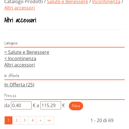
Catalogo Prodotti /
Salute e Benessere
/
Incontinenza
/
Altri accessori
Altri accessori
Categorie
<
Salute e Benessere
<
Incontinenza
Altri accessori
In Offerta
In Offerta
(25)
Prezzo
filtra
filtra
da
€
a
€
da
a
1 - 20 di 69
1
2
3
4
»
»»