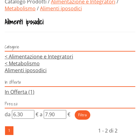
Catalogo Prodotti /
Alimentazione e Integratori
/
Metabolismo
/
Alimenti iposodici
Alimenti iposodici
Categorie
<
Alimentazione e Integratori
<
Metabolismo
Alimenti iposodici
In Offerta
In Offerta
(1)
Prezzo
filtra
filtra
da
€
a
€
da
a
1 - 2 di 2
1