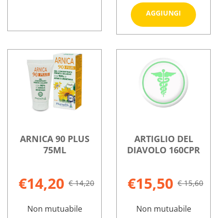
Aggiungi
AGGIUNGI
ARTIGLIO
DIAVOLO
ANKOLIN
Informazioni
Informazioni
45CPS al
DAY&NIGHT
su ANKOLIN
su ARKOCPS
carrello
40CPR
DAY&NIGHT
ARTIGLIO
GASTRO non
40CPR
DIAVOLO
è
GASTRO
45CPS
disponibile
ARNICA 90 PLUS
ARTIGLIO DEL
75ML
DIAVOLO 160CPR
€14,20
€15,50
€ 14,20
€ 15,60
Non mutuabile
Non mutuabile