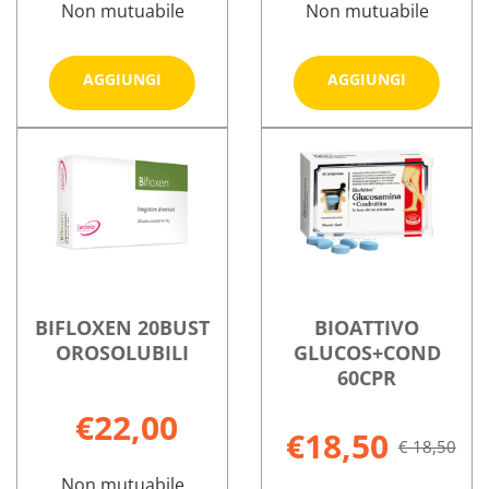
Non mutuabile
Non mutuabile
Aggiungi ARTROSULFUR
Aggiungi 
AGGIUNGI
AGGIUNGI
VISC
FORTE
16BUST al
20BUST al
Informazioni
Informazioni
carrello
carrello
su ARTROSULFUR
su ARTYAL
VISC
FORTE
16BUST
20BUST
BIFLOXEN 20BUST
BIOATTIVO
OROSOLUBILI
GLUCOS+COND
60CPR
€22,00
€18,50
€ 18,50
Non mutuabile