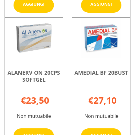
Aggiungi 3M
Aggiungi
AGGIUNGI
AGGIUNGI
COLDHOT
20CPS
CLASSIC
SOFTGEL a
Informazioni
Informazioni
10X26,5CM al
carrello
su 3M
su ALANERV
carrello
COLDHOT
20CPS
CLASSIC
SOFTGEL
10X26,5CM
ALANERV ON 20CPS
AMEDIAL BF 20BUST
SOFTGEL
€23,50
€27,10
Non mutuabile
Non mutuabile
Aggiungi ALANERV
Aggiungi