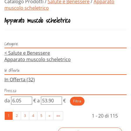
Catalogo Prodotti /
Salute e Benessere
/
Apparato
muscolo scheletrico
Apparato muscolo scheletrico
Categorie
<
Salute e Benessere
Apparato muscolo scheletrico
In Offerta
In Offerta
(32)
Prezzo
filtra
filtra
da
€
a
€
da
a
1 - 20 di 115
1
2
3
4
5
»
»»