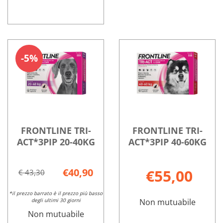
FRONTLINE
Informazioni
TRI-
su FRONTLINE
ACT*3PIP
TRI-
5%
2-
ACT*3PIP
5KG non
2-
è
5KG
disponibile
FRONTLINE TRI-
FRONTLINE TRI-
ACT*3PIP 20-40KG
ACT*3PIP 40-60KG
€40,90
€55,00
€ 43,30
*il prezzo barrato è il prezzo più basso
degli ultimi 30 giorni
Non mutuabile
Non mutuabile