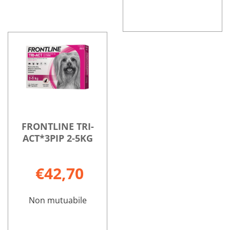
FRONTLINE
Informazioni
TRI-
su FRONTLIN
ACT*3PIP
TRI-
10-
ACT*3PIP
20KG non
10-
è
20KG
disponibile
FRONTLINE TRI-
ACT*3PIP 2-5KG
€42,70
Non mutuabile