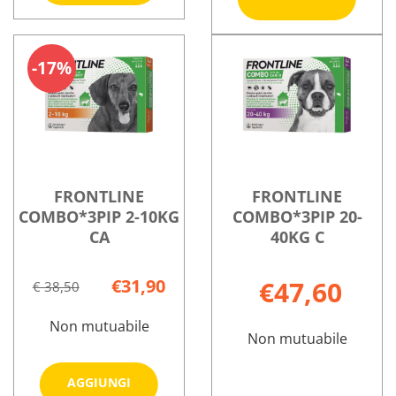
COMBO*3
SPOTON al
Informazioni
10-
carrello
Informazioni
su ADVANTAGE*4PIP
20KG
su FRONTLIN
17%
0,8ML
C al
COMBO*3PIP
SPOTON
carrello
10-
20KG
C
FRONTLINE
FRONTLINE
COMBO*3PIP 2-10KG
COMBO*3PIP 20-
CA
40KG C
€31,90
€47,60
€ 38,50
Non mutuabile
Non mutuabile
Aggiungi FRONTLINE
AGGIUNGI