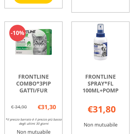
COMBO*3PIP
2-
Informazioni
10KG
FRONTLINE
Informazioni
su FRONTLINE
CA al
COMBO*3PIP
su FRONTLIN
COMBO*3PIP
carrello
20-
COMBO*3PIP
2-
10%
40KG
20-
10KG
C non
40KG
CA
è
C
disponibile
FRONTLINE
FRONTLINE
COMBO*3PIP
SPRAY*FL
GATTI/FUR
100ML+POMP
€31,30
€31,80
€ 34,90
*il prezzo barrato è il prezzo più basso
degli ultimi 30 giorni
Non mutuabile
Non mutuabile