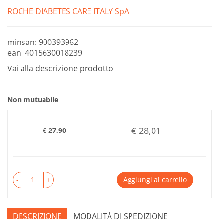
ROCHE DIABETES CARE ITALY SpA
minsan: 900393962
ean: 4015630018239
Vai alla descrizione prodotto
Non mutuabile
€ 28,01
€ 27,90
Prezzo
-
+
Aggiungi al carrello
DESCRIZIONE
MODALITÀ DI SPEDIZIONE