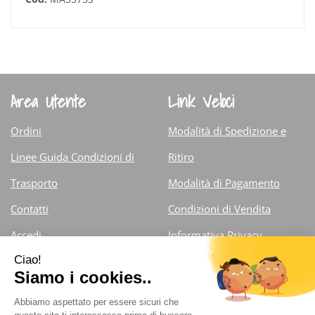
Area Utente
Link Veloci
Ordini
Modalità di Spedizione e
Linee Guida Condizioni di
Ritiro
Trasporto
Modalità di Pagamento
Contatti
Condizioni di Vendita
Accedi
Informativa Privacy
Iscrizione alla Newsletter
Cookie Policy
Farmacia Fiorentini Dr. Carlo
- Via Armando Diaz 13/d