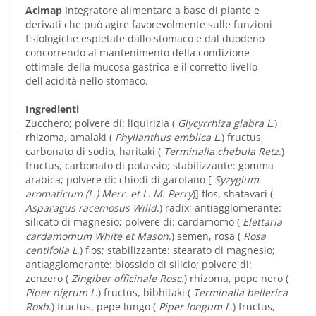
Acimap
Integratore alimentare a base di piante e
derivati che può agire favorevolmente sulle funzioni
fisiologiche espletate dallo stomaco e dal duodeno
concorrendo al mantenimento della condizione
ottimale della mucosa gastrica e il corretto livello
dell'acidità nello stomaco.
Ingredienti
Zucchero; polvere di: liquirizia (
Glycyrrhiza glabra L
.)
rhizoma, amalaki (
Phyllanthus emblica L
.) fructus,
carbonato di sodio, haritaki (
Terminalia chebula Retz
.)
fructus, carbonato di potassio; stabilizzante: gomma
arabica; polvere di: chiodi di garofano [
Syzygium
aromaticum (L.) Merr. et L. M. Perry
)] flos, shatavari (
Asparagus racemosus Willd
.) radix; antiagglomerante:
silicato di magnesio; polvere di: cardamomo (
Elettaria
cardamomum White et Mason
.) semen, rosa (
Rosa
centifolia L
.) flos; stabilizzante: stearato di magnesio;
antiagglomerante: biossido di silicio; polvere di:
zenzero (
Zingiber officinale Rosc
.) rhizoma, pepe nero (
Piper nigrum L
.) fructus, bibhitaki (
Terminalia bellerica
Roxb
.) fructus, pepe lungo (
Piper longum L
.) fructus,