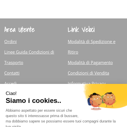
Area Utente
Link Veloci
Ordini
Modalità di Spedizione e
Linee Guida Condizioni di
Ritiro
Trasporto
Modalità di Pagamento
Contatti
Condizioni di Vendita
Accedi
Informativa Privacy
Iscrizione alla Newsletter
Cookie Policy
Farmacia Fiorentini Dr. Carlo
- Via Armando Diaz 13/d
25121 Brescia (Brescia )
info@farmaciafiorentini.com
|
Tel.: 030.375.71.59 ;