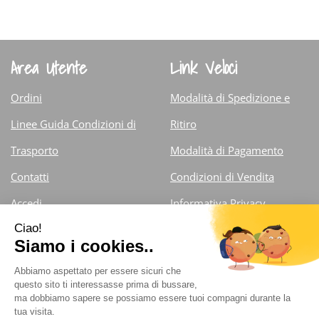
Area Utente
Link Veloci
Ordini
Modalità di Spedizione e
Linee Guida Condizioni di
Ritiro
Trasporto
Modalità di Pagamento
Contatti
Condizioni di Vendita
Accedi
Informativa Privacy
Iscrizione alla Newsletter
Cookie Policy
Farmacia Fiorentini Dr. Carlo
- Via Armando Diaz 13/d
25121 Brescia (Brescia )
info@farmaciafiorentini.com
|
Tel.: 030.375.71.59 ;