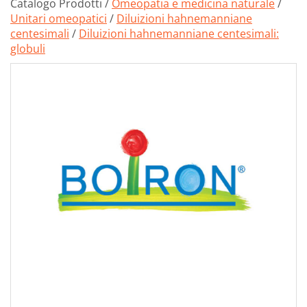
Catalogo Prodotti /
Omeopatia e medicina naturale
/
Unitari omeopatici
/
Diluizioni hahnemanniane
centesimali
/
Diluizioni hahnemanniane centesimali:
globuli