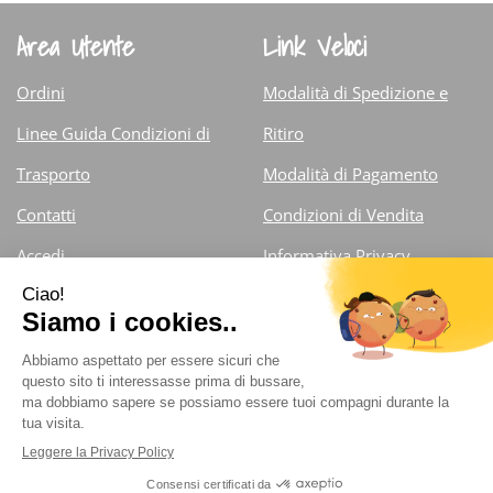
Area Utente
Link Veloci
Ordini
Modalità di Spedizione e
Linee Guida Condizioni di
Ritiro
Trasporto
Modalità di Pagamento
Contatti
Condizioni di Vendita
Accedi
Informativa Privacy
Iscrizione alla Newsletter
Cookie Policy
Farmacia Fiorentini Dr. Carlo
- Via Armando Diaz 13/d
25121 Brescia (Brescia )
info@farmaciafiorentini.com
|
Tel.: 030.375.71.59 ;
030.44.252
| P.Iva: 03027790983 | Numero R.E.A.: