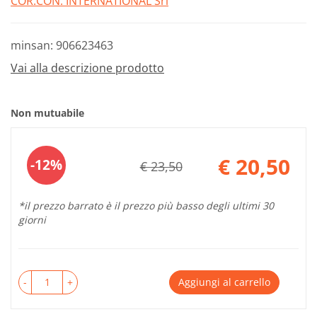
COR.CON. INTERNATIONAL Srl
minsan: 906623463
Vai alla descrizione prodotto
Non mutuabile
Sconto
€ 20,50
12%
€ 23,50
del
Prezzo
scontato
*il prezzo barrato è il prezzo più basso degli ultimi 30
giorni
-
+
Aggiungi al carrello