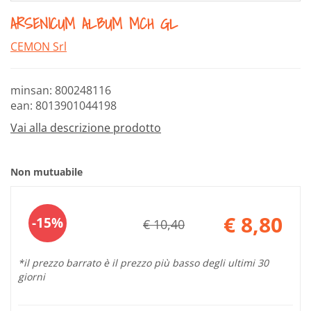
ARSENICUM ALBUM MCH GL
CEMON Srl
minsan: 800248116
ean: 8013901044198
Vai alla descrizione prodotto
Non mutuabile
Sconto
€ 8,80
15%
€ 10,40
del
Prezzo
scontato
*il prezzo barrato è il prezzo più basso degli ultimi 30
giorni