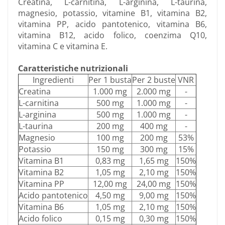
Creatina, L-carnitina, L-arginina, L-taurina,
magnesio, potassio, vitamine B1, vitamina B2,
vitamina PP, acido pantotenico, vitamina B6,
vitamina B12, acido folico, coenzima Q10,
vitamina C e vitamina E.
Caratteristiche nutrizionali
Ingredienti
Per 1 busta
Per 2 buste
VNR
Creatina
1.000 mg
2.000 mg
-
L-carnitina
500 mg
1.000 mg
-
L-arginina
500 mg
1.000 mg
-
L-taurina
200 mg
400 mg
-
Magnesio
100 mg
200 mg
53%
Potassio
150 mg
300 mg
15%
Vitamina B1
0,83 mg
1,65 mg
150%
Vitamina B2
1,05 mg
2,10 mg
150%
Vitamina PP
12,00 mg
24,00 mg
150%
Acido pantotenico
4,50 mg
9,00 mg
150%
Vitamina B6
1,05 mg
2,10 mg
150%
Acido folico
0,15 mg
0,30 mg
150%