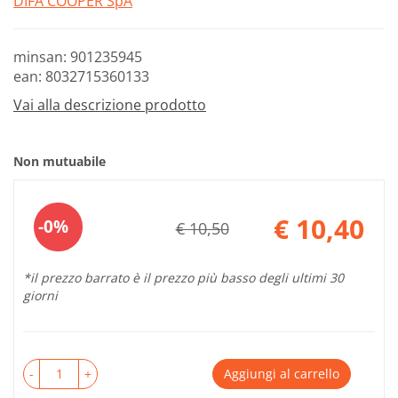
DIFA COOPER SpA
minsan: 901235945
ean: 8032715360133
Vai alla descrizione prodotto
Non mutuabile
Sconto
€ 10,40
0%
€ 10,50
del
Prezzo
scontato
*il prezzo barrato è il prezzo più basso degli ultimi 30
giorni
-
+
Aggiungi al carrello