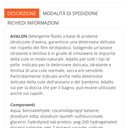
DESCRIZIONE
MODALITÀ DI SPEDIZIONE
RICHIEDI INFORMAZIONI
AVALON
Detergente fluido a base di proteine
idrolizzate d'avena, garantisce una detersione delicata
nel rispetto del film idrolipidico. Svolgendo un'azione
idratante e lenitiva è in grado di rimuovere le impurità
della cute in modo naturale. Adatto per tutti i tipi di
pelle. Indicato per la detersione delicata, idratante e
lenitiva di una cute normale, secca e/o sensibile.
Particolarmente indicato anche nella detersione
delicata della cute dell'anziano e del bambino. Adatto
sia per la doccia che per il bagno, può essere utilizzato
anche sui capelli.
Componenti
Aqua; benzaldehyde; cocamidopropyl betaine;
disodium edta; disodium laureth sulfosuccinate;
glycerin; hydrolyzed oat protein; peg-200 hydrogenated
glyceryl palmate; peg-7 glyceryl cocoate; sodium