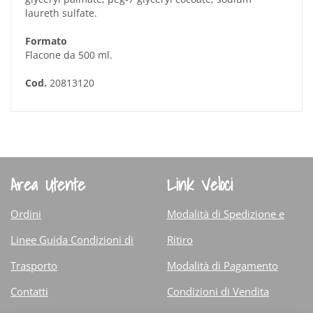
laureth sulfate.
Formato
Flacone da 500 ml.
Cod.
20813120
Area Utente
Link Veloci
Ordini
Modalità di Spedizione e
Linee Guida Condizioni di
Ritiro
Trasporto
Modalità di Pagamento
Contatti
Condizioni di Vendita