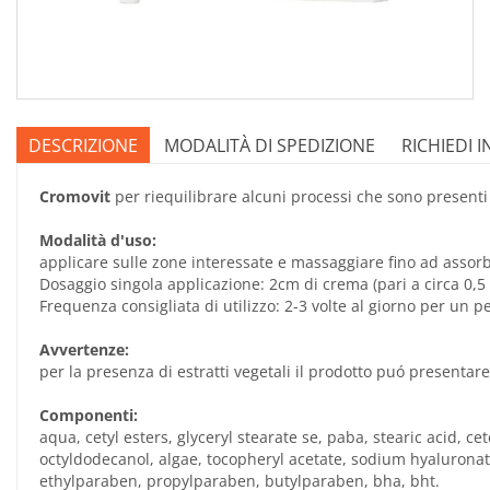
DESCRIZIONE
MODALITÀ DI SPEDIZIONE
RICHIEDI 
Cromovit
per riequilibrare alcuni processi che sono presenti
Modalità d'uso:
applicare sulle zone interessate e massaggiare fino ad assor
Dosaggio singola applicazione: 2cm di crema (pari a circa 0,5 
Frequenza consigliata di utilizzo: 2-3 volte al giorno per un p
Avvertenze:
per la presenza di estratti vegetali il prodotto puó presentare
Componenti:
aqua, cetyl esters, glyceryl stearate se, paba, stearic acid, c
octyldodecanol, algae, tocopheryl acetate, sodium hyalurona
ethylparaben, propylparaben, butylparaben, bha, bht.