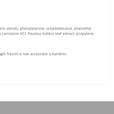
stris sterols, phenylalanine, octyldodecanol, phenethyl
oxy carnosine HCl, Peumus boldus leaf extract, propylene
oghi freschi e non accessibili a bambini.