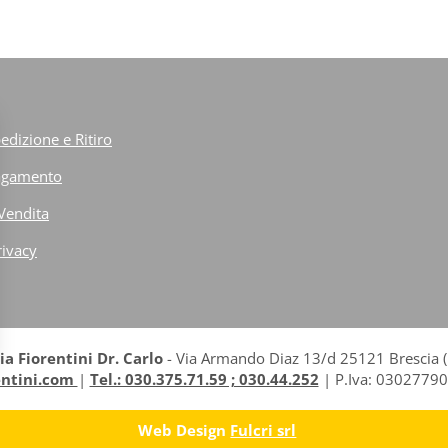
edizione e Ritiro
Pagamento
 Vendita
rivacy
a Fiorentini Dr. Carlo
- Via Armando Diaz 13/d 25121 Brescia (B
entini.com
|
Tel.: 030.375.71.59 ; 030.44.252
| P.Iva: 03027790
Web Design
Fulcri srl