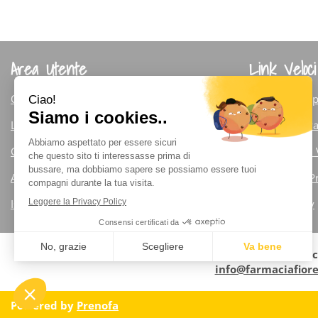
Area Utente
Link Veloci
Ordini
Modalità di Sp
Linee Guida Condizioni di Trasporto
Modalità di 
Contatti
Condizioni di
Accedi
Informativa P
Iscrizione alla Newsletter
Cookie Policy
Farmaci
info@farmaciafior
Powered by
Prenofa