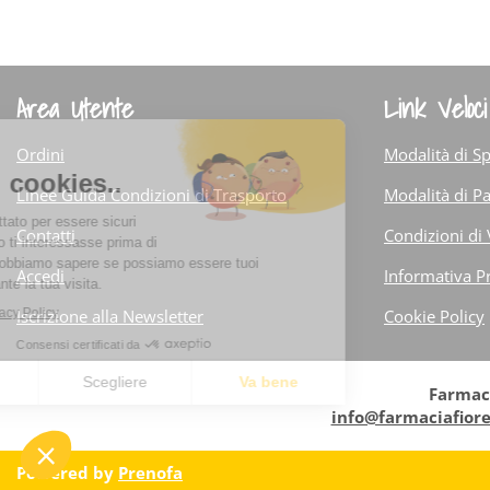
Area Utente
Link Veloci
Ordini
Modalità di Sp
Linee Guida Condizioni di Trasporto
Modalità di 
Contatti
Condizioni di
Accedi
Informativa P
Iscrizione alla Newsletter
Cookie Policy
Farmaci
info@farmaciafior
Powered by
Prenofa