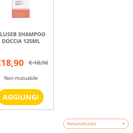
LUSEB SHAMPOO
DOCCIA 125ML
€18,90
€ 18,90
Non mutuabile
B
Aggiungi ALUSEB
AGGIUNGI
SHAMPOO
DOCCIA
Informazioni
125ML al
su ALUSEB
carrello
Personalizzato
SHAMPOO
DOCCIA