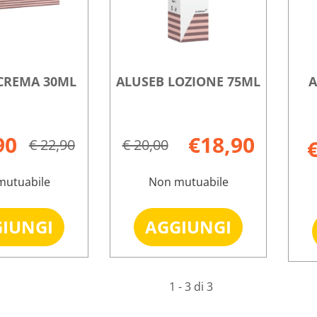
CREMA 30ML
ALUSEB LOZIONE 75ML
A
90
€18,90
€ 22,90
€ 20,00
mutuabile
Non mutuabile
Aggiungi ALUSEB
Aggiungi ALUSE
IUNGI
AGGIUNGI
CREMA
LOZIONE
30ML al
75ML al
Informazioni
Informazioni
carrello
carrello
su ALUSEB
su ALUSEB
1 - 3 di 3
CREMA
LOZIONE
30ML
75ML