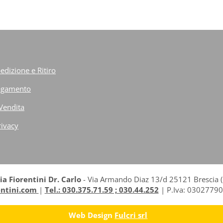
edizione e Ritiro
Pagamento
 Vendita
rivacy
a Fiorentini Dr. Carlo
- Via Armando Diaz 13/d 25121 Brescia (B
entini.com
|
Tel.: 030.375.71.59 ; 030.44.252
| P.Iva: 03027790
Web Design
Fulcri srl