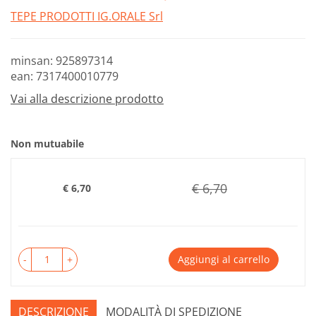
TEPE PRODOTTI IG.ORALE Srl
minsan: 925897314
ean: 7317400010779
Vai alla descrizione prodotto
Non mutuabile
€ 6,70
€ 6,70
Prezzo
-
+
Aggiungi al carrello
DESCRIZIONE
MODALITÀ DI SPEDIZIONE