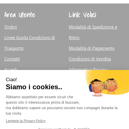
Area Utente
Link Veloci
Ordini
Modalità di Spedizione e
Linee Guida Condizioni di
Ritiro
Trasporto
Modalità di Pagamento
Contatti
Condizioni di Vendita
Accedi
Informativa Privacy
Iscrizione alla Newsletter
Cookie Policy
Farmacia Fiorentini Dr. Carlo
- Via Armando Diaz 13/d
25121 Brescia (Brescia )
info@farmaciafiorentini.com
|
Tel.: 030.375.71.59 ;
030.44.252
| P.Iva: 03027790983 | Numero R.E.A.: