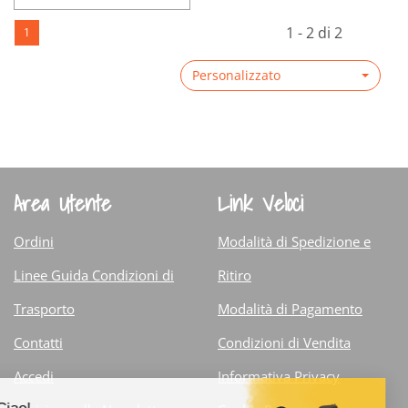
carrello
Informazioni
1
su NUTRAMI
1 - 2 di 2
1
su EMACRIT
LGG
1
30CPS
POLVERE
LGG
Personalizzato
400G non
POLVERE
è
400G
disponibile
Area Utente
Link Veloci
Ordini
Modalità di Spedizione e
Linee Guida Condizioni di
Ritiro
Trasporto
Modalità di Pagamento
Contatti
Condizioni di Vendita
Accedi
Informativa Privacy