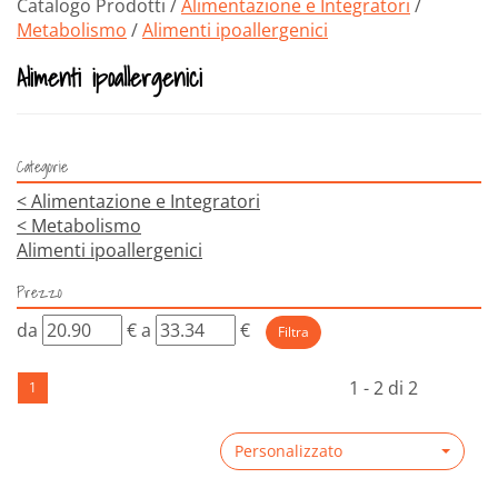
Catalogo Prodotti /
Alimentazione e Integratori
/
Metabolismo
/
Alimenti ipoallergenici
Alimenti ipoallergenici
Categorie
<
Alimentazione e Integratori
<
Metabolismo
Alimenti ipoallergenici
Prezzo
filtra
filtra
da
€
a
€
da
a
1 - 2 di 2
1
Personalizzato