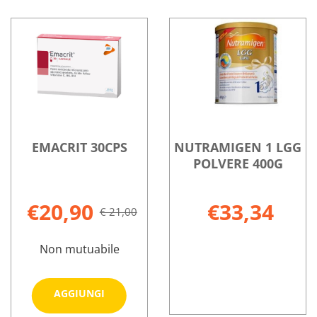
EMACRIT 30CPS
NUTRAMIGEN 1 LGG
POLVERE 400G
€20,90
€33,34
€ 21,00
Non mutuabile
Aggiungi EMACRIT
AGGIUNGI
30CPS al
NUTRAMIGE
Informazioni