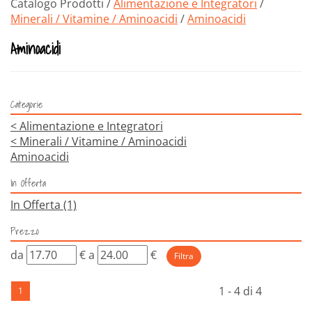
Catalogo Prodotti /
Alimentazione e Integratori
/
Minerali / Vitamine / Aminoacidi
/
Aminoacidi
Aminoacidi
Categorie
<
Alimentazione e Integratori
<
Minerali / Vitamine / Aminoacidi
Aminoacidi
In Offerta
In Offerta
(1)
Prezzo
filtra
filtra
da
€
a
€
da
a
1 - 4 di 4
1