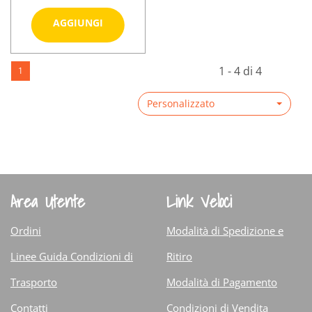
Aggiungi LONGLIFE
AGGIUNGI
L-
CARNITINE
Informazioni
60CPS al
1 - 4 di 4
1
su LONGLIFE
carrello
L-
Personalizzato
CARNITINE
60CPS
Area Utente
Link Veloci
Ordini
Modalità di Spedizione e
Linee Guida Condizioni di
Ritiro
Trasporto
Modalità di Pagamento
Contatti
Condizioni di Vendita