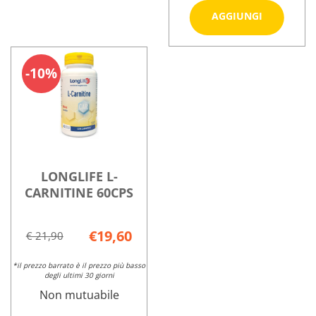
Aggiungi 
AGGIUNGI
L-
ARGININE
Informazioni
60TAV
su LONGLIFE
10%
RIV al
L-
carrello
ARGININE
60TAV
RIV
LONGLIFE L-
CARNITINE 60CPS
€19,60
€ 21,90
*il prezzo barrato è il prezzo più basso
degli ultimi 30 giorni
Non mutuabile