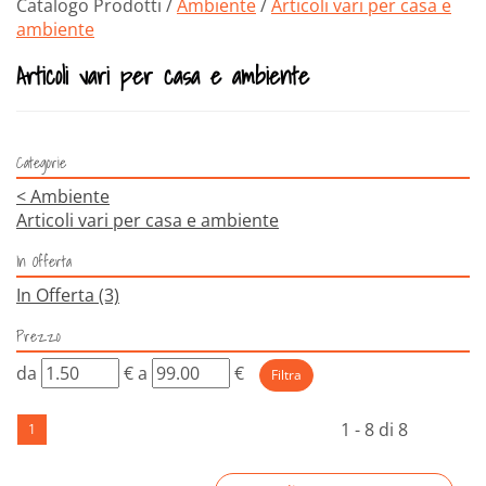
Catalogo Prodotti /
Ambiente
/
Articoli vari per casa e
ambiente
Articoli vari per casa e ambiente
Categorie
<
Ambiente
Articoli vari per casa e ambiente
In Offerta
In Offerta
(3)
Prezzo
filtra
filtra
da
€
a
€
da
a
1 - 8 di 8
1