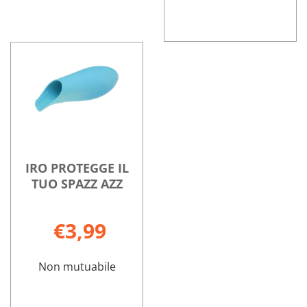
HOP
Informazioni
MOBILE
su HOP
HM
MOBILE
SENIOR non
HM
è
SENIOR
disponibile
IRO PROTEGGE IL
TUO SPAZZ AZZ
€3,99
Non mutuabile