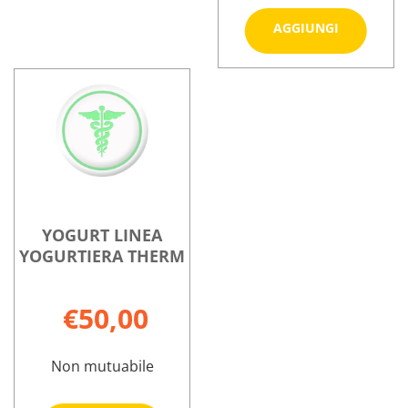
Aggiungi
AGGIUNGI
101
100ML al
Informazioni
carrello
su KRAUTERO
101
100ML
YOGURT LINEA
YOGURTIERA THERM
€50,00
Non mutuabile