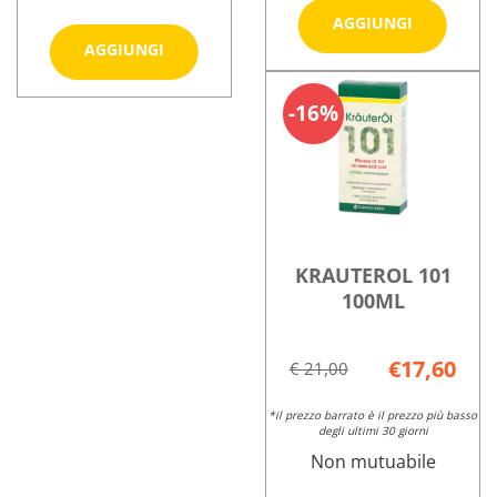
Aggiungi 
AGGIUNGI
PROTEGG
Aggiungi IRO
AGGIUNGI
IL
PROTEGGE
Informazioni
TUO
IL
su IRO
Informazioni
16%
SPAZZ
TUO
PROTEGGE
su IRO
RO al
SPAZZ
IL
PROTEGGE
carrello
GI al
TUO
IL
carrello
SPAZZ
TUO
RO
SPAZZ
GI
KRAUTEROL 101
100ML
€17,60
€ 21,00
*il prezzo barrato è il prezzo più basso
degli ultimi 30 giorni
Non mutuabile