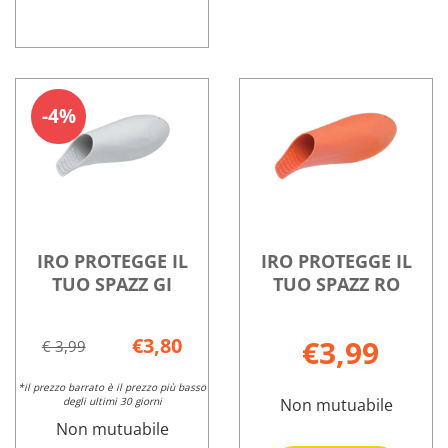
IRO
Informazioni
PROTEGGE
su IRO
IL
PROTEGGE
4%
TUO
IL
SPAZZ
TUO
AZZ non
SPAZZ
è
AZZ
disponibile
IRO PROTEGGE IL
IRO PROTEGGE IL
TUO SPAZZ GI
TUO SPAZZ RO
€3,80
€3,99
€ 3,99
*il prezzo barrato è il prezzo più basso
degli ultimi 30 giorni
Non mutuabile
Non mutuabile