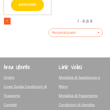
Aggiungi YOGURT
AGGIUNGI
LINEA
YOGURTIERA
Informazioni
THERM al
1 - 8 di 8
1
su YOGURT
carrello
LINEA
Personalizzato
YOGURTIERA
THERM
Area Utente
Link Veloci
Ordini
Modalità di Spedizione e
Linee Guida Condizioni di
Ritiro
Trasporto
Modalità di Pagamento
Contatti
Condizioni di Vendita