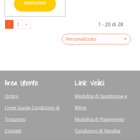
Aggiungi RESTIVOIL
AGGIUNGI
A/FORFORA
250ML al
Informazioni
carrello
1 - 20 di 28
1
2
»
su RESTIVOIL
A/FORFORA
Personalizzato
250ML
Area Utente
Link Veloci
Ordini
Modalità di Spedizione e
Linee Guida Condizioni di
Ritiro
Trasporto
Modalità di Pagamento
Contatti
Condizioni di Vendita