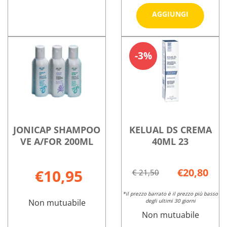
Aggiungi 
AGGIUNGI
SHAMPO
200ML al
DIADE
Informazioni
Informazioni
carrello
SHAMPOO
su DIADE
su ELUTION
3%
CATRAME
SHAMPOO
SHAMPOO
125ML non
CATRAME
200ML
è
125ML
disponibile
JONICAP SHAMPOO
KELUAL DS CREMA
VE A/FOR 200ML
40ML 23
€10,95
€20,80
€ 21,50
*il prezzo barrato è il prezzo più basso
Non mutuabile
degli ultimi 30 giorni
Non mutuabile