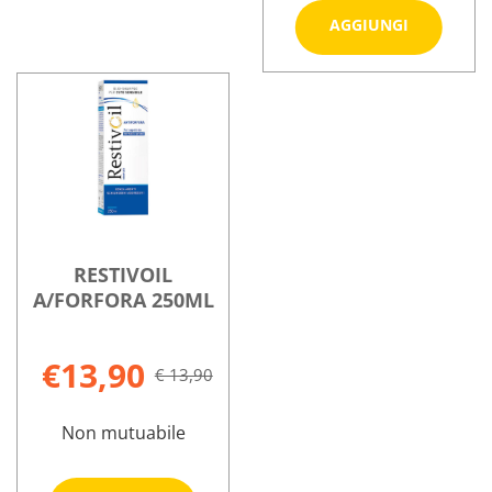
Aggiungi 
AGGIUNGI
A/FORF
ZERO
Informazioni
150ML al
su RESTIVOIL
carrello
A/FORF
ZERO
150ML
RESTIVOIL
A/FORFORA 250ML
€13,90
€ 13,90
Non mutuabile