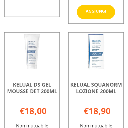
Aggiungi 
AGGIUNGI
DS
JONICAP
Informazioni
CREMA
SHAMPOO
su JONICAP
Informazioni
40ML
VE
SHAMPOO
su KELUAL
23 al
A/FOR
VE
DS
carrello
200ML non
A/FOR
CREMA
è
200ML
40ML
disponibile
23
KELUAL DS GEL
KELUAL SQUANORM
MOUSSE DET 200ML
LOZIONE 200ML
€18,00
€18,90
Non mutuabile
Non mutuabile