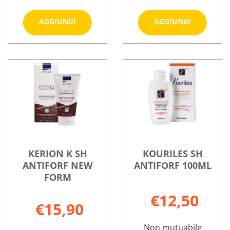
Aggiungi KELUAL
Aggiungi 
AGGIUNGI
AGGIUNGI
SQUANORM
SQUANO
SH
SH
Informazioni
Informazioni
A/FORF
A/FORF
su KELUAL
su KELUAL
GR al
SEC al
SQUANORM
SQUANORM
carrello
carrello
SH
SH
A/FORF
A/FORF
GR
SEC
KERION K SH
KOURILES SH
ANTIFORF NEW
ANTIFORF 100ML
FORM
€12,50
€15,90
Non mutuabile