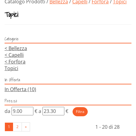
Catalogo Prodotti /
Bellezza
/
Capelli
/
Forfora
/
Topici
Topici
Categorie
<
Bellezza
<
Capelli
<
Forfora
Topici
In Offerta
In Offerta
(10)
Prezzo
filtra
filtra
da
€
a
€
da
a
1 - 20 di 28
1
2
»