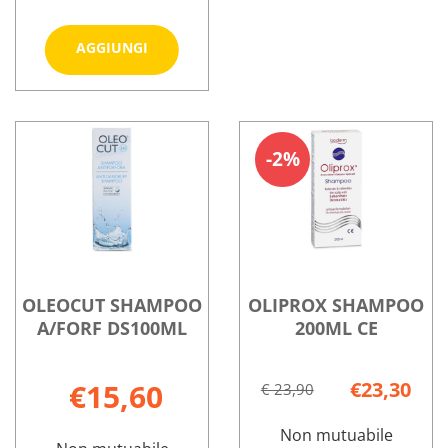
Aggiungi NODE
AGGIUNGI
K
SHAMPOO
Informazioni
CHERATORIDUTTOR al
su NODE
carrello
K
2%
SHAMPOO
CHERATORIDUTTOR
OLEOCUT SHAMPOO
OLIPROX SHAMPOO
A/FORF DS100ML
200ML CE
€15,60
€23,30
€ 23,90
Non mutuabile