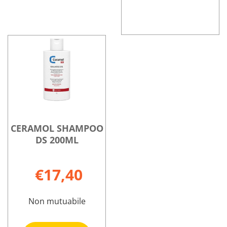
BIOSCALIN
Informazioni
ANTIFORFOR
su BIOSCALIN
SH
ANTIFORFOR
200ML non
SH
è
200ML
disponibile
CERAMOL SHAMPOO
DS 200ML
€17,40
Non mutuabile