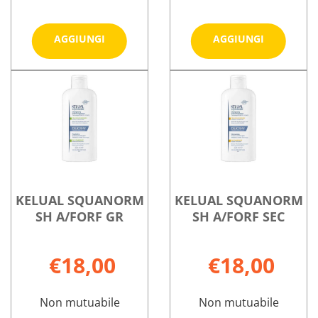
Aggiungi KELUAL
Aggiungi 
AGGIUNGI
AGGIUNGI
DS
SQUANO
GEL
LOZIONE
Informazioni
Informazioni
MOUSSE
200ML al
su KELUAL
su KELUAL
DET
carrello
DS
SQUANORM
200ML al
GEL
LOZIONE
carrello
MOUSSE
200ML
DET
200ML
KELUAL SQUANORM
KELUAL SQUANORM
SH A/FORF GR
SH A/FORF SEC
€18,00
€18,00
Non mutuabile
Non mutuabile