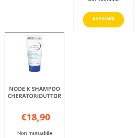
Aggiungi
AGGIUNGI
DS+
SHAMPO
Informazioni
ANTIFORF
su NODE
carrello
DS+
SHAMPOO
ANTIFORF125
NODE K SHAMPOO
CHERATORIDUTTOR
€18,90
Non mutuabile