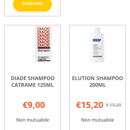
Aggiungi CERAMOL
AGGIUNGI
SHAMPOO
DS
Informazioni
200ML al
su CERAMOL
carrello
SHAMPOO
DS
200ML
DIADE SHAMPOO
ELUTION SHAMPOO
CATRAME 125ML
200ML
€9,00
€15,20
€ 15,20
Non mutuabile
Non mutuabile