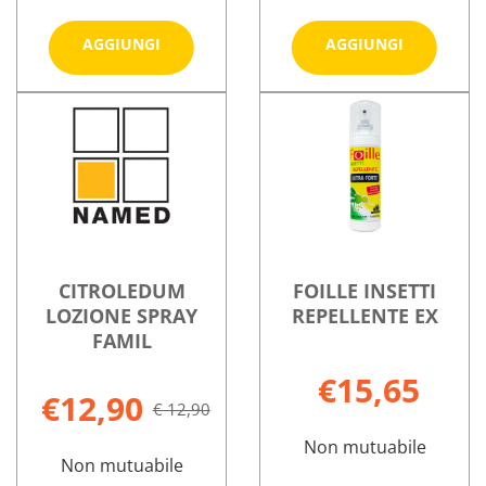
Aggiungi CER'8
Aggiungi
AGGIUNGI
AGGIUNGI
ZANZARE
FAMILY
48
SPRAY
Informazioni
Informazioni
CUSCINETTI al
75ML al
su CER'8
su CITROLED
carrello
carrello
ZANZARE
FAMILY
48
SPRAY
CUSCINETTI
75ML
CITROLEDUM
FOILLE INSETTI
LOZIONE SPRAY
REPELLENTE EX
FAMIL
€15,65
€12,90
€ 12,90
Non mutuabile
Non mutuabile