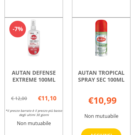
ALONTAN
Informazioni
ALONTAN
Informazioni
EXTREME
su ALONTAN
NEO
su ALONTAN
7%
SPRAY
EXTREME
FAMILY
NEO
75ML non
SPRAY
SPRAY
FAMILY
è
75ML
75ML non
SPRAY
disponibile
è
75ML
disponibile
AUTAN DEFENSE
AUTAN TROPICAL
EXTREME 100ML
SPRAY SEC 100ML
€11,10
€10,99
€ 12,00
*il prezzo barrato è il prezzo più basso
degli ultimi 30 giorni
Non mutuabile
Non mutuabile
Aggiungi