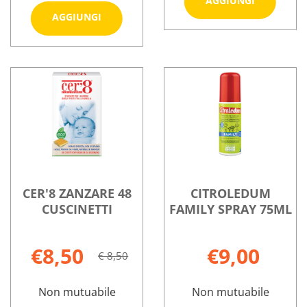
AGGIUNGI
TROPICAL
Aggiungi AUTAN
AGGIUNGI
SPRAY
DEFENSE
Informazioni
SEC
EXTREME
su AUTAN
Informazioni
100ML al
100ML al
TROPICAL
su AUTAN
carrello
carrello
SPRAY
DEFENSE
SEC
EXTREME
100ML
100ML
CER'8 ZANZARE 48
CITROLEDUM
CUSCINETTI
FAMILY SPRAY 75ML
€8,50
€9,00
€ 8,50
Non mutuabile
Non mutuabile