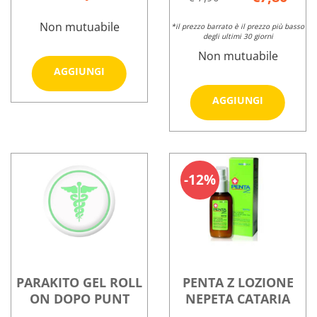
Non mutuabile
*il prezzo barrato è il prezzo più basso
degli ultimi 30 giorni
Non mutuabile
Aggiungi PARAKITO
AGGIUNGI
BRACCIALE
Aggiungi
PIUME
AGGIUNGI
Informazioni
BRACCIAL
J al
su PARAKITO
RICARICA2
carrello
Informazioni
BRACCIALE
carrello
su PARAKITO
PIUME
BRACCIALE
J
12%
RICARICA2PZ
PARAKITO GEL ROLL
PENTA Z LOZIONE
ON DOPO PUNT
NEPETA CATARIA