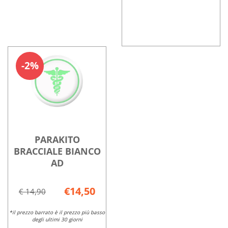
OFF
Informazioni
SPRAY
su OFF
2%
100ML non
SPRAY
è
100ML
disponibile
PARAKITO
BRACCIALE BIANCO
AD
€14,50
€ 14,90
*il prezzo barrato è il prezzo più basso
degli ultimi 30 giorni