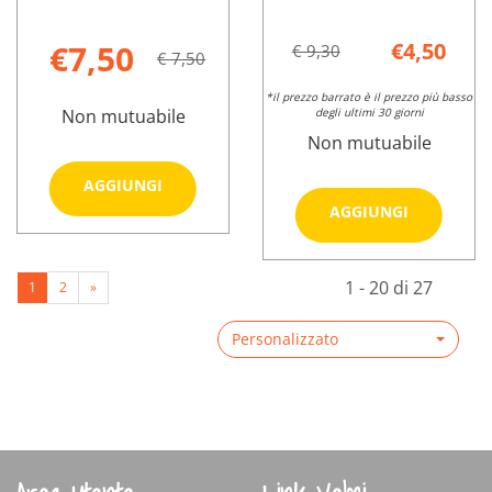
€7,50
€4,50
€ 9,30
€ 7,50
*il prezzo barrato è il prezzo più basso
Non mutuabile
degli ultimi 30 giorni
Non mutuabile
Aggiungi PROFAR
AGGIUNGI
ZANZOF
Aggiungi
AGGIUNGI
BABY
ZANZOF
Informazioni
SPR
INSETTOR
su PROFAR
Informazioni
100ML al
SPR9% al
1 - 20 di 27
1
2
»
ZANZOF
su PROFAR
carrello
carrello
BABY
ZANZOF
SPR
Personalizzato
INSETTOREP
100ML
SPR9%