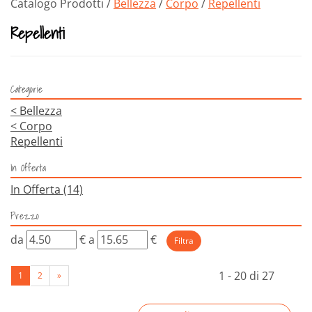
Catalogo Prodotti /
Bellezza
/
Corpo
/
Repellenti
Repellenti
Categorie
<
Bellezza
<
Corpo
Repellenti
In Offerta
In Offerta
(14)
Prezzo
filtra
filtra
da
€
a
€
da
a
1 - 20 di 27
1
2
»