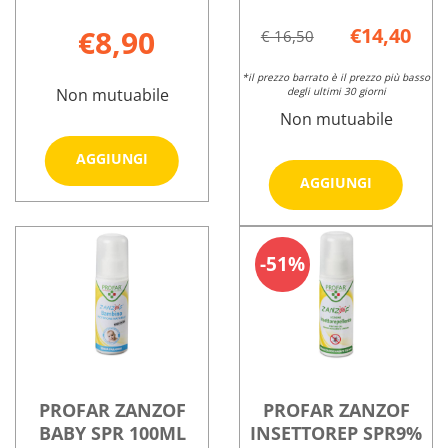
€8,90
€14,40
€ 16,50
*il prezzo barrato è il prezzo più basso
Non mutuabile
degli ultimi 30 giorni
Non mutuabile
Aggiungi PARAKITO
AGGIUNGI
GEL
Aggiungi
AGGIUNGI
ROLL
Z
Informazioni
ON
LOZIONE
su PARAKITO
Informazioni
DOPO
NEPETA
GEL
su PENTA
51%
PUNT al
CATARIA a
ROLL
Z
carrello
carrello
ON
LOZIONE
DOPO
NEPETA
PUNT
CATARIA
PROFAR ZANZOF
PROFAR ZANZOF
BABY SPR 100ML
INSETTOREP SPR9%