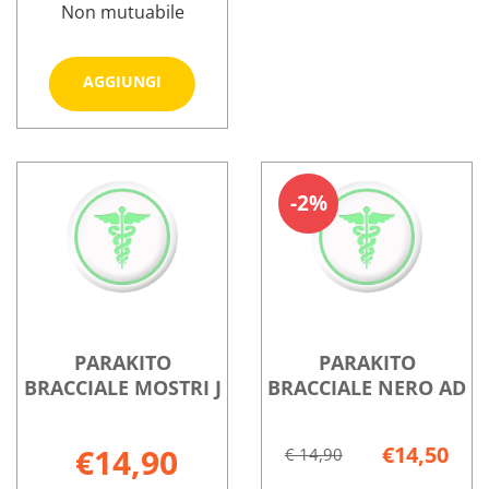
Non mutuabile
Aggiungi PARAKITO
AGGIUNGI
BRACCIALE
BIANCO
Informazioni
AD al
su PARAKITO
carrello
BRACCIALE
2%
BIANCO
AD
PARAKITO
PARAKITO
BRACCIALE MOSTRI J
BRACCIALE NERO AD
€14,90
€14,50
€ 14,90