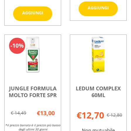
Aggiungi 
AGGIUNGI
Aggiungi CITROLEDUM
AGGIUNGI
INSETTI
LOZIONE
REPELLEN
Informazioni
SPRAY
EX al
Informazioni
su FOILLE
FAMIL al
carrello
su CITROLEDUM
INSETTI
carrello
LOZIONE
REPELLENTE
10%
SPRAY
EX
FAMIL
JUNGLE FORMULA
LEDUM COMPLEX
MOLTO FORTE SPR
60ML
€13,00
€12,70
€ 14,49
€ 12,80
*il prezzo barrato è il prezzo più basso
degli ultimi 30 giorni
Non mutuabile