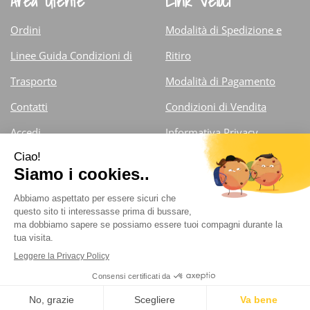
Area Utente
Link Veloci
Ordini
Modalità di Spedizione e
Linee Guida Condizioni di
Ritiro
Trasporto
Modalità di Pagamento
Contatti
Condizioni di Vendita
Accedi
Informativa Privacy
Iscrizione alla Newsletter
Cookie Policy
Farmacia Fiorentini Dr. Carlo
- Via Armando Diaz 13/d
25121 Brescia (Brescia )
info@farmaciafiorentini.com
|
Tel.: 030.375.71.59 ;
030.44.252
| P.Iva: 03027790983 | Numero R.E.A.:
Powered by
Prenofa
Web Design
Fulcri srl