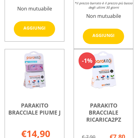
*il prezzo barrato è il prezzo più basso
Non mutuabile
degli ultimi 30 giorni
Non mutuabile
Aggiungi PARAKITO
AGGIUNGI
BRACCIALE
Aggiungi
AGGIUNGI
MOSTRI
BRACCIAL
Informazioni
J al
NERO
su PARAKITO
Informazioni
carrello
AD al
BRACCIALE
su PARAKITO
1%
carrello
MOSTRI
BRACCIALE
J
NERO
AD
PARAKITO
PARAKITO
BRACCIALE PIUME J
BRACCIALE
RICARICA2PZ
€14,90
€7,80
€ 7,90