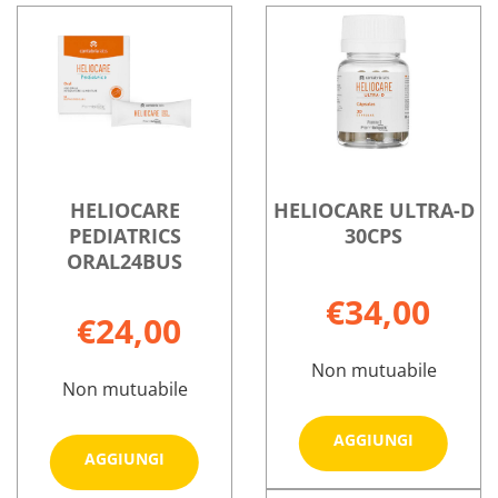
su FORTEND
su FOTOKER
carrello
20CPR
ORALE
PHARCOS
30CPR
HELIOCARE
HELIOCARE ULTRA-D
PEDIATRICS
30CPS
ORAL24BUS
€34,00
€24,00
Non mutuabile
Non mutuabile
Aggiungi
AGGIUNGI
Aggiungi HELIOCARE
AGGIUNGI
ULTRA-
PEDIATRICS
D