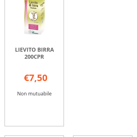
FERMETE
su INNEOV
45+
FERMETE
40CPR non
45+
è
40CPR
disponibile
LIEVITO BIRRA
200CPR
€7,50
Non mutuabile
LIEVITO
Informazioni
BIRRA
su LIEVITO