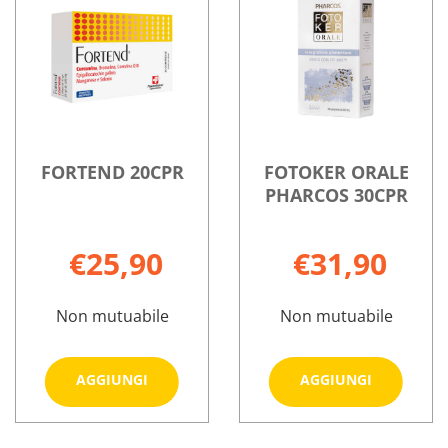
30CPR
su ANATROFINE
su BIRETIX
RETARD non
30CPR
30CPS
è
RETARD
disponibile
FORTEND 20CPR
FOTOKER ORALE
PHARCOS 30CPR
€25,90
€31,90
Non mutuabile
Non mutuabile
Aggiungi FORTEND
Aggiungi
AGGIUNGI
AGGIUNGI
20CPR al
ORALE
carrello
PHARCOS
Informazioni
Informazioni
30CPR al