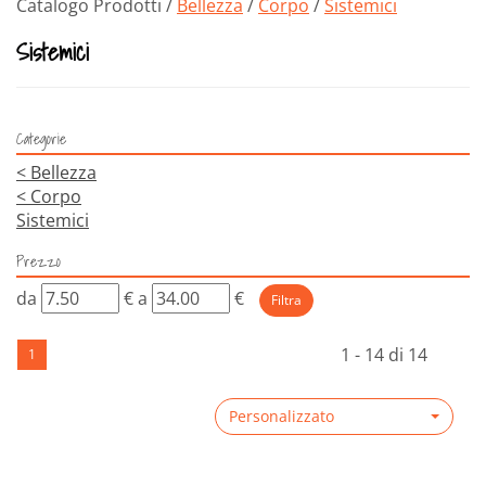
Catalogo Prodotti /
Bellezza
/
Corpo
/
Sistemici
Sistemici
Categorie
<
Bellezza
<
Corpo
Sistemici
Prezzo
filtra
filtra
da
€
a
€
da
a
1 - 14 di 14
1
Personalizzato