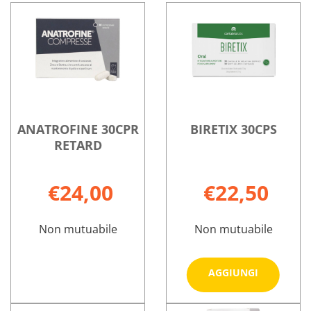
ANATROFINE 30CPR
BIRETIX 30CPS
RETARD
€24,00
€22,50
Non mutuabile
Non mutuabile
Aggiungi 
AGGIUNGI
30CPS al
carrello
ANATROFINE
Informazioni
Informazioni