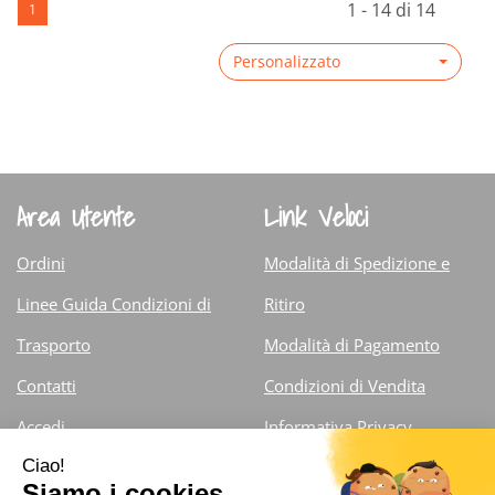
1 - 14 di 14
1
su NEUROKEN
30CPS non
su REPASINE
36CPS
è
30CPS
Personalizzato
disponibile
Area Utente
Link Veloci
Ordini
Modalità di Spedizione e
Linee Guida Condizioni di
Ritiro
Trasporto
Modalità di Pagamento
Contatti
Condizioni di Vendita
Accedi
Informativa Privacy
Iscrizione alla Newsletter
Cookie Policy