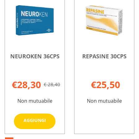
carrello
PABA
40CPR
100
100CPR
NEUROKEN 36CPS
REPASINE 30CPS
€28,30
€25,50
€ 28,40
Non mutuabile
Non mutuabile
Aggiungi NEUROKEN
AGGIUNGI
36CPS al
carrello
Informazioni
REPASINE
Informazioni