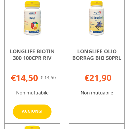
200CPR non
BIRRA
è
200CPR
disponibile
LONGLIFE BIOTIN
LONGLIFE OLIO
300 100CPR RIV
BORRAG BIO 50PRL
€14,50
€21,90
€ 14,50
Non mutuabile
Non mutuabile
Aggiungi LONGLIFE
AGGIUNGI
BIOTIN
300
Informazioni
LONGLIFE
Informazioni