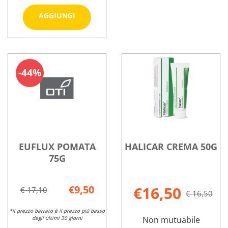
Aggiungi CIDERMA
AGGIUNGI
UNGUENTO
30G al
Informazioni
carrello
su CIDERMA
UNGUENTO
44%
30G
EUFLUX POMATA
HALICAR CREMA 50G
75G
€9,50
€16,50
€ 17,10
€ 16,50
*il prezzo barrato è il prezzo più basso
degli ultimi 30 giorni
Non mutuabile