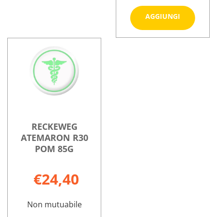
Aggiungi
AGGIUNGI
POM
40G al
Informazioni
carrello
su HOMEOPL
POM
40G
RECKEWEG
ATEMARON R30
POM 85G
€24,40
Non mutuabile