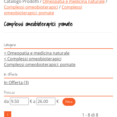
Catalogo Prodotti /
Omeopatia e medicina naturale
/
Complessi omeobioterapici
/
Complessi
omeobioterapici: pomate
Complessi omeobioterapici: pomate
Categorie
<
Omeopatia e medicina naturale
<
Complessi omeobioterapici
Complessi omeobioterapici: pomate
In Offerta
In Offerta
(3)
Prezzo
filtra
filtra
da
€
a
€
da
a
1 - 8 di 8
1