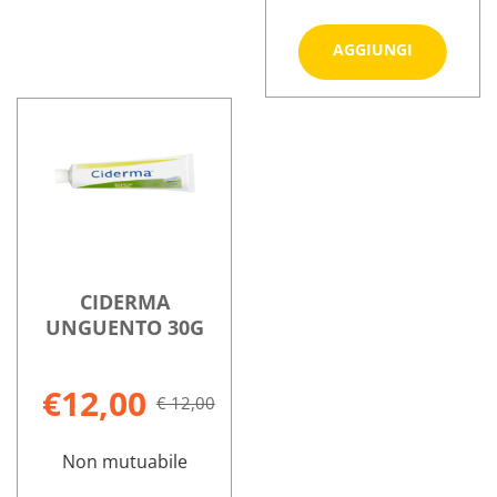
Aggiungi
AGGIUNGI
SALBE
COSMOPLE
Informazioni
carrello
su CARDIOS
SALBE
COSMOPLEX
CIDERMA
UNGUENTO 30G
€12,00
€ 12,00
Non mutuabile