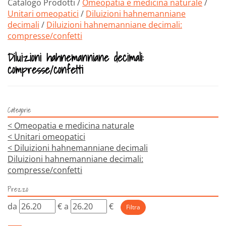
Catalogo Prodotti /
Omeopatia e medicina naturale
/
Unitari omeopatici
/
Diluizioni hahnemanniane
decimali
/
Diluizioni hahnemanniane decimali:
compresse/confetti
Diluizioni hahnemanniane decimali:
compresse/confetti
Categorie
<
Omeopatia e medicina naturale
<
Unitari omeopatici
<
Diluizioni hahnemanniane decimali
Diluizioni hahnemanniane decimali:
compresse/confetti
Prezzo
filtra
filtra
da
€
a
€
da
a