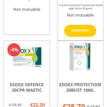
*il prezzo barrato è il prezzo più basso
Non mutuabile
degli ultimi 30 giorni
Non mutuabile
Aggiungi 
AGGIUNGI
20STICK
DICALMIR
Informazioni
15ML al
MISC
su DICALMIR
Informazioni
carrello
ERBE
MISC
su ESOFARIL
4%
15BUST
ERBE
20STICK
2G non
15BUST
15ML
è
2G
disponibile
ESOXX DEFENCE
ESOXX PROTECTION
20CPR MASTIC
20BUST 10ML
€22,20
€25,70
€ 23,30
€ 25,80