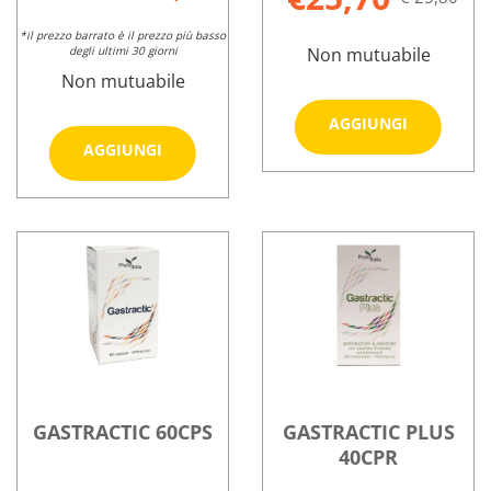
*il prezzo barrato è il prezzo più basso
degli ultimi 30 giorni
Non mutuabile
Non mutuabile
Aggiungi 
AGGIUNGI
PROTECT
Aggiungi ESOXX
AGGIUNGI
20BUST
DEFENCE
Informazioni
10ML al
20CPR
su ESOXX
Informazioni
carrello
MASTIC al
PROTECTION
su ESOXX
carrello
20BUST
DEFENCE
10ML
20CPR
MASTIC
GASTRACTIC 60CPS
GASTRACTIC PLUS
40CPR