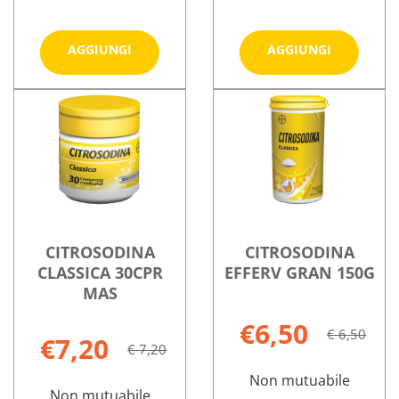
Aggiungi CEF
Aggiungi
AGGIUNGI
AGGIUNGI
-
20BUST
ACID
EFFERV al
Informazioni
Informazioni
PLUS
carrello
su CEF
su CITROSOD
20STICK
-
20BUST
PACK al
ACID
EFFERV
carrello
PLUS
20STICK
PACK
CITROSODINA
CITROSODINA
CLASSICA 30CPR
EFFERV GRAN 150G
MAS
€6,50
€ 6,50
€7,20
€ 7,20
Non mutuabile
Non mutuabile