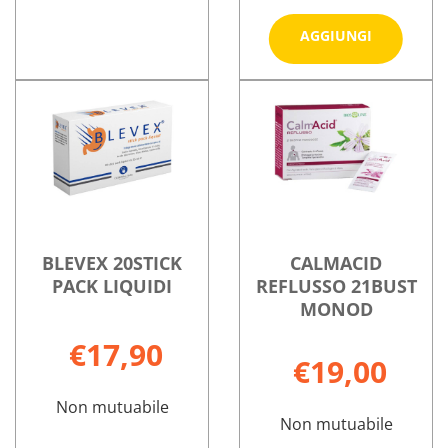
Aggiungi
AGGIUNGI
SODIOZE
300G al
ANAKETON
Informazioni
Informazioni
carrello
12BUST non
su ANAKETON
su BICARBON
è
12BUST
SODIOZERO
disponibile
300G
BLEVEX 20STICK
CALMACID
PACK LIQUIDI
REFLUSSO 21BUST
MONOD
€17,90
€19,00
Non mutuabile
Non mutuabile