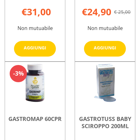
€31,00
€24,90
€ 25,00
Non mutuabile
Non mutuabile
Aggiungi GASTRACTIC
Aggiungi
AGGIUNGI
AGGIUNGI
60CPS al
PLUS
carrello
40CPR al
Informazioni
Informazioni
carrello
su GASTRACTIC
su GASTRACT
3%
60CPS
PLUS
40CPR
GASTROMAP 60CPR
GASTROTUSS BABY
SCIROPPO 200ML