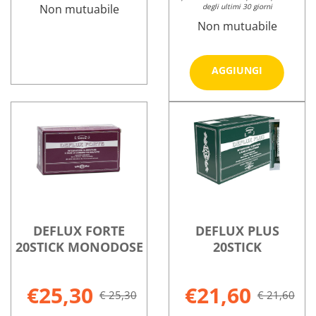
Non mutuabile
degli ultimi 30 giorni
Non mutuabile
Aggiungi
AGGIUNGI
RAPID
CITROSODINA
Informazioni
SOSP
PLUS
su CITROSODINA
Informazioni
30BUST al
10BUST
PLUS
su CURAFLUX
carrello
2,5G non
10BUST
RAPID
è
2,5G
SOSP
disponibile
30BUST
DEFLUX FORTE
DEFLUX PLUS
20STICK MONODOSE
20STICK
€25,30
€21,60
€ 25,30
€ 21,60