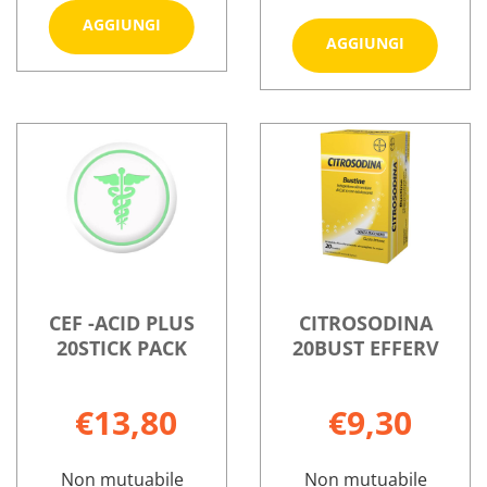
Aggiungi BLEVEX
AGGIUNGI
Aggiungi
AGGIUNGI
20STICK
REFLUSS
PACK
Informazioni
21BUST
LIQUIDI al
Informazioni
su BLEVEX
MONOD a
carrello
su CALMACID
20STICK
carrello
REFLUSSO
PACK
21BUST
LIQUIDI
MONOD
CEF -ACID PLUS
CITROSODINA
20STICK PACK
20BUST EFFERV
€13,80
€9,30
Non mutuabile
Non mutuabile