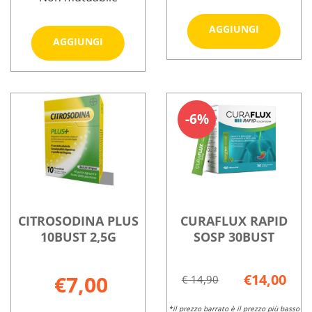
Aggiungi
AGGIUNGI
Aggiungi CITROSODINA
AGGIUNGI
EFFERV
CLASSICA
GRAN
Informazioni
30CPR
150G al
Informazioni
su CITROSOD
MAS al
carrello
su CITROSODINA
EFFERV
carrello
CLASSICA
GRAN
6%
30CPR
150G
MAS
CITROSODINA PLUS
CURAFLUX RAPID
10BUST 2,5G
SOSP 30BUST
€7,00
€14,00
€ 14,90
*il prezzo barrato è il prezzo più basso