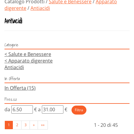
Catalogo Prodotti /
Salute e Benessere
/
Apparato
digerente
/
Antiacidi
Antiacidi
Categorie
<
Salute e Benessere
<
Apparato digerente
Antiacidi
In Offerta
In Offerta
(15)
Prezzo
filtra
filtra
da
€
a
€
da
a
1 - 20 di 45
1
2
3
»
»»