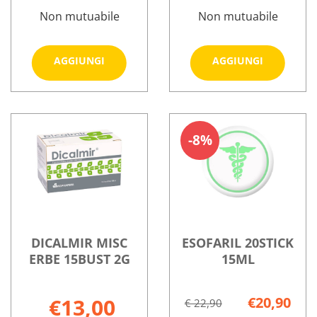
Non mutuabile
Non mutuabile
Aggiungi DEFLUX
Aggiungi
AGGIUNGI
AGGIUNGI
FORTE
PLUS
20STICK
20STICK a
Informazioni
Informazioni
MONODOSE al
carrello
su DEFLUX
su DEFLUX
carrello
FORTE
PLUS
8%
20STICK
20STICK
MONODOSE
DICALMIR MISC
ESOFARIL 20STICK
ERBE 15BUST 2G
15ML
€13,00
€20,90
€ 22,90