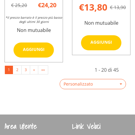
€24,20
€13,80
€ 25,20
€ 13,90
*il prezzo barrato è il prezzo più basso
degli ultimi 30 giorni
Non mutuabile
Non mutuabile
Aggiungi
AGGIUNGI
BABY
Aggiungi GASTROMAP
AGGIUNGI
SCIROPP
60CPR al
Informazioni
200ML al
carrello
su GASTROT
Informazioni
carrello
1 - 20 di 45
1
2
3
»
»»
BABY
su GASTROMAP
SCIROPPO
60CPR
Personalizzato
200ML
Area Utente
Link Veloci